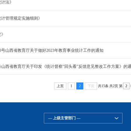
统计法》
统计管理规定实施细则》
定》
〕10号山西省教育厅关于做好2023年教育事业统计工作的通知
16号山西省教育厅关于印发《统计督察“回头看”反馈意见整改工作方案》的
上页
1
2
下页
共15条
共2页
第
— 上级主管部门 —